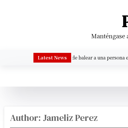
S
k
i
p
t
Manténgase al
o
c
o
stan al sospechoso de balear a una persona en un Kroger 
Latest News
n
t
e
n
t
Author:
Jameliz Perez