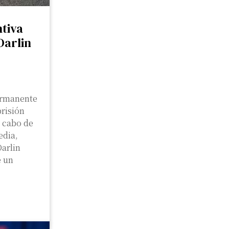
ntiva
Darlin
Permanente
risión
 cabo de
edia,
Darlin
e un