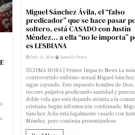
Miguel Sánchez Ávila, el “falso
predicador” que se hace pasar p
soltero, está CASADO con Justín
Méndez… a ella “no le importa” 
es LESBIANA
July 14, 2026
Jameliz Perez
E
ÚLTIMA HORA | Primer Impacto News La más
controvertido enfermo sexual Miguel Sánchez 
sigue cayendo. Este supuesto hombre de Dios,
recorre pulpitos predicando santidad y pureza
doble vida que está dejando atónita a la comu
ez
cristiana.Según información confirmada, Mig
Sánchez Ávila está legalmente casado con Just
u
Méndez, pero continúa presentándose