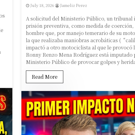
July 18, 2026
Jameliz Perez
os
A solicitud del Ministerio Público, un tribuna
prisión preventiva, como medida de coerción,
le
hombre que, por manejo temerario de su moto
la que realizaba maniobras acrobáticas (“cal
impactó a otro motociclista al que le provocó 
a
Ronny Renzo Mena Rodríguez está imputado p
Ministerio Público de provocar golpes y herid
Read More