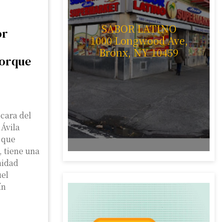
SABOR LATINO
or
1000 Longwood Ave,
Bronx, NY 10459
porque
cara del
Ávila
 que
, tiene una
nidad
uel
ín