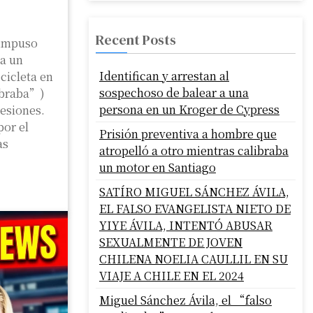
Recent Posts
l impuso
 a un
Identifican y arrestan al
cicleta en
sospechoso de balear a una
ibraba”)
persona en un Kroger de Cypress
lesiones.
or el
Prisión preventiva a hombre que
as
atropelló a otro mientras calibraba
un motor en Santiago
SATÍRO MIGUEL SÁNCHEZ ÁVILA,
EL FALSO EVANGELISTA NIETO DE
YIYE ÁVILA, INTENTÓ ABUSAR
SEXUALMENTE DE JOVEN
CHILENA NOELIA CAULLIL EN SU
VIAJE A CHILE EN EL 2024
Miguel Sánchez Ávila, el “falso