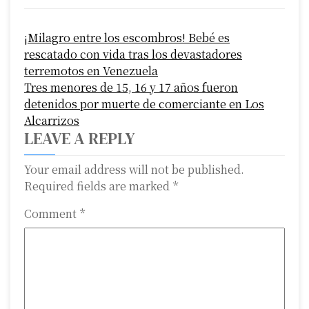
P
¡Milagro entre los escombros! Bebé es
o
rescatado con vida tras los devastadores
s
terremotos en Venezuela
Tres menores de 15, 16 y 17 años fueron
t
detenidos por muerte de comerciante en Los
n
Alcarrizos
LEAVE A REPLY
a
Your email address will not be published.
v
Required fields are marked
*
i
Comment
*
g
a
t