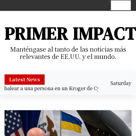
S
Menu
k
i
p
PRIMER IMPAC
t
o
c
Manténgase al tanto de las noticias más
o
relevantes de EE.UU. y el mundo.
n
t
e
Latest News
Saturday
n
lear a una persona en un Kroger de Cypress |
Prisión prev
August 8,
t
6:40 am
2026