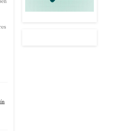
ben
res
tín