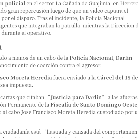
n policial
en el sector La Cañada de Guajimía, en Herrer
do gran repercusión luego de que un video captara el
or el disparo. Tras el incidente, la Policía Nacional
agentes que integraban la patrulla, mientras la Dirección 
 durante el operativo.
a
ado a manos de un cabo de la
Policía Nacional
,
Darlin
 conocimiento de coerción contra el agresor.
isco Moreta Heredia
fuera enviado a la
Cárcel del 15 de
 sea impuesta.
ncartas que citaban “
Justicia para Darlin
” a las afueras
nción Permanente de la
Fiscalía de Santo Domingo Oeste
o al cabo José Francisco Moreta Heredia custodiado por 
 la ciudadanía está “hastiada y cansada del comportamien