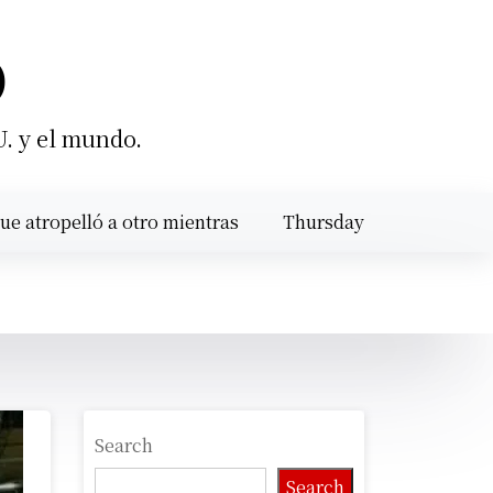
O
U. y el mundo.
lló a otro mientras calibraba un motor en Santiago |
Thursday
SAT
August 6,
9:02 pm
2026
Search
Search