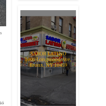
s
SABOR LATINO
1000 Longwood Ave,
Bronx, NY 10459
ió