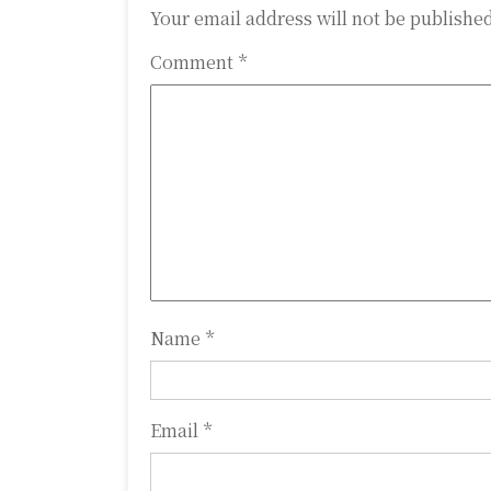
n
Your email address will not be publishe
a
Comment
*
v
i
g
a
t
i
o
Name
*
n
Email
*