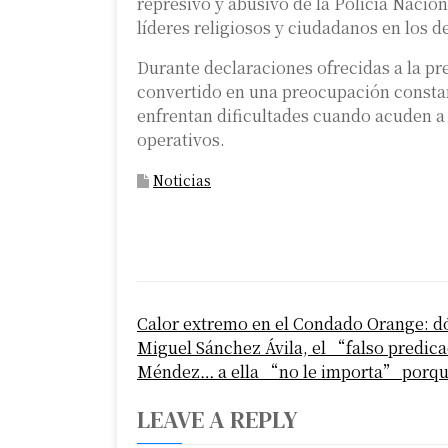
represivo y abusivo de la Policía Nacion
líderes religiosos y ciudadanos en los d
Durante declaraciones ofrecidas a la pr
convertido en una preocupación constan
enfrentan dificultades cuando acuden a 
operativos.
Noticias
P
Calor extremo en el Condado Orange: dó
o
Miguel Sánchez Ávila, el “falso predic
s
Méndez… a ella “no le importa” porq
t
LEAVE A REPLY