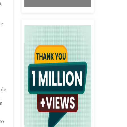
a,
de
 de
,
un
to