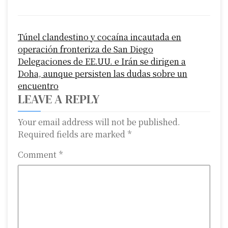
P
Túnel clandestino y cocaína incautada en
o
operación fronteriza de San Diego
s
Delegaciones de EE.UU. e Irán se dirigen a
Doha, aunque persisten las dudas sobre un
t
encuentro
n
LEAVE A REPLY
a
Your email address will not be published.
Required fields are marked
*
v
i
Comment
*
g
a
t