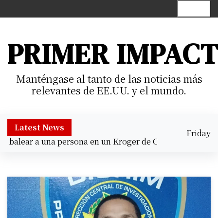
S
Menu
k
i
p
PRIMER IMPAC
t
o
c
Manténgase al tanto de las noticias más
o
relevantes de EE.UU. y el mundo.
n
t
e
Latest News
Friday
n
 balear a una persona en un Kroger de Cypress |
Prisión p
August 7,
t
11:47 pm
2026