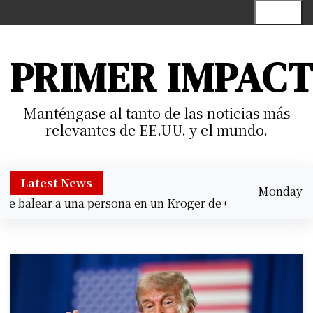
S
Menu
k
i
p
PRIMER IMPAC
t
o
c
Manténgase al tanto de las noticias más
o
relevantes de EE.UU. y el mundo.
n
t
e
Latest News
Monday
n
 balear a una persona en un Kroger de Cypress |
Prisión p
August 10,
t
5:21 am
2026