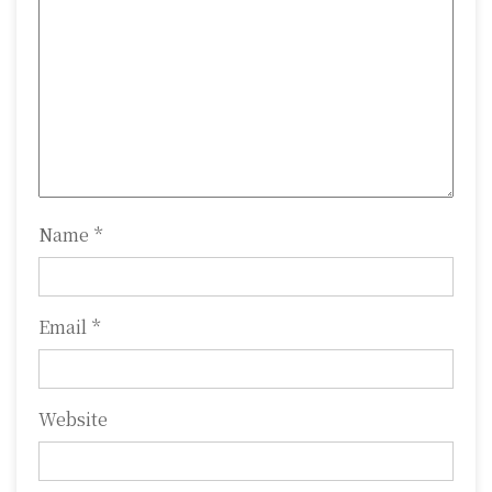
a
t
i
o
n
Name
*
Email
*
Website