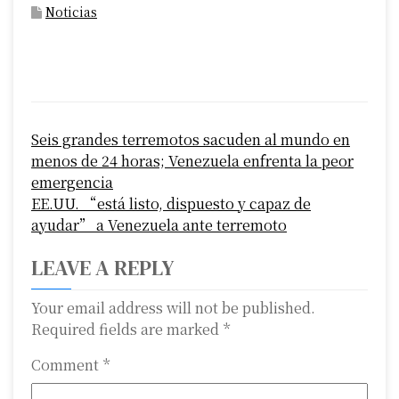
Noticias
P
Seis grandes terremotos sacuden al mundo en
o
menos de 24 horas; Venezuela enfrenta la peor
s
emergencia
EE.UU. “está listo, dispuesto y capaz de
t
ayudar” a Venezuela ante terremoto
n
LEAVE A REPLY
a
Your email address will not be published.
v
Required fields are marked
*
i
Comment
*
g