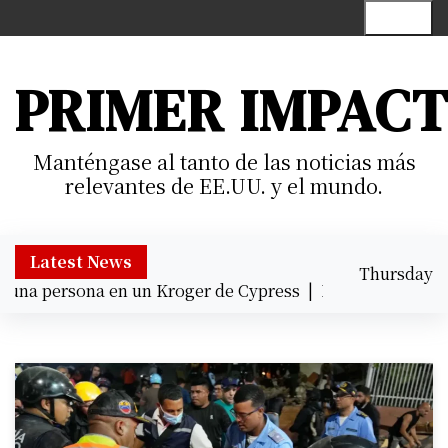
S
Menu
k
i
p
PRIMER IMPAC
t
o
c
Manténgase al tanto de las noticias más
o
relevantes de EE.UU. y el mundo.
n
t
e
Latest News
Thursday
n
na persona en un Kroger de Cypress |
Prisión preventiva a
August 6,
t
6:11 pm
2026