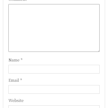
g
a
t
i
o
n
Name
*
Email
*
Website