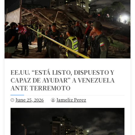
EE.UU. “ESTÁ LISTO, DISPUESTO Y
CAPAZ DE AYUDAR” A VENEZUELA
ANTE TERREMOTO
June 25, 2026
Jameliz Perez