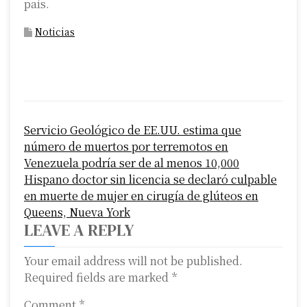
país.
Noticias
P
Servicio Geológico de EE.UU. estima que
o
número de muertos por terremotos en
s
Venezuela podría ser de al menos 10,000
Hispano doctor sin licencia se declaró culpable
t
en muerte de mujer en cirugía de glúteos en
n
Queens, Nueva York
LEAVE A REPLY
a
Your email address will not be published.
v
Required fields are marked
*
i
Comment
*