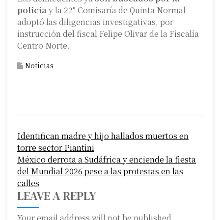
policia
y la 22° Comisaría de Quinta Normal
adoptó las diligencias investigativas, por
instrucción del fiscal Felipe Olivar de la Fiscalía
Centro Norte.
Noticias
P
Identifican madre y hijo hallados muertos en
o
torre sector Piantini
s
México derrota a Sudáfrica y enciende la fiesta
del Mundial 2026 pese a las protestas en las
t
calles
n
LEAVE A REPLY
a
Your email address will not be published.