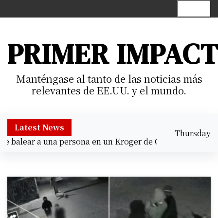
S
Menu
k
i
p
PRIMER IMPAC
t
o
c
Manténgase al tanto de las noticias más
o
relevantes de EE.UU. y el mundo.
n
t
e
Latest News
Thursday
n
 balear a una persona en un Kroger de Cypress |
Prisión p
August 6,
t
6:37 am
2026