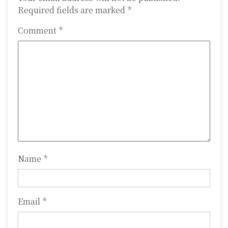
Required fields are marked
*
v
i
Comment
*
g
a
t
i
o
n
Name
*
Email
*