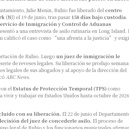
ntamiento, Julie Menin, Rubio fue liberado del
centro
rk
(NJ) el 19 de junio, tras pasar
158 días bajo custodia
.
ervicio de Inmigración y Control de Aduanas
sentó a una entrevista de asilo rutinaria en Long Island.
calificó el caso como “una afrenta a la justicia” y exig
ortación de Rubio. Luego
un juez de inmigración le
 serie de reveses legales. Su liberación se produjo semana
es legales de sus abogados y al apoyo de la dirección del
icó
ABC News.
con el
Estatus de Protección Temporal (TPS)
como
a vivir y trabajar en Estados Unidos hasta octubre de 2026
cluido
con su liberación.
El 22 de junio el Departament
decisión del juez de concederle asilo.
El proceso de
uipo legal de Rubio y los funcionarios municipales afirma