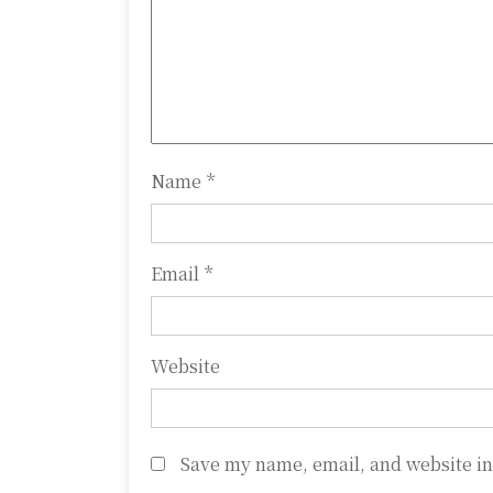
g
a
t
i
o
Name
*
n
Email
*
Website
Save my name, email, and website in