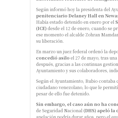
Según informó hoy la presidenta del Ayu
penitenciario Delaney Hall en Newa
Había estado detenido en enero por el
S
(ICE)
desde el 12 de enero, cuando se pre
ese momento el alcalde Zohran Mamdani 
su liberación.
En marzo un juez federal ordenó la dep
concedió asilo
el 27 de mayo, tras una
después, gracias a las continuas gestion
Ayuntamiento y sus colaboradores, ind
Según el Ayuntamiento, Rubio contaba 
ciudadano venezolano, lo que le permití
pesar de ello fue detenido.
Sin embargo, el caso aún no ha con
de Seguridad Nacional
(DHS) apeló la 
apelación podría durar años, pero el eq