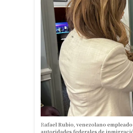
R
afael Rubio, venezolano empleado
autoridades federales de inmigraci