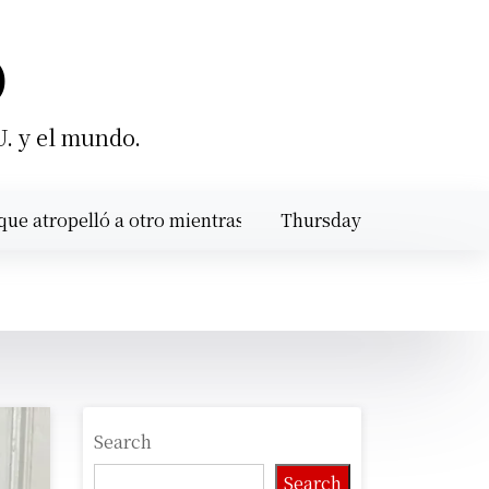
O
U. y el mundo.
pelló a otro mientras calibraba un motor en Santiago |
Thursday
SA
August 6,
6:17 pm
2026
Search
Search