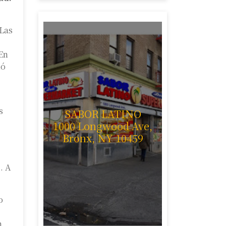
 Las
 En
ió
s
SABOR LATINO
1000 Longwood Ave,
Bronx, NY 10459
. A
o
n