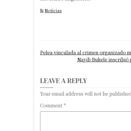
Noticias
P
Pelea vinculada al crimen organizado m
o
Nayib Bukele inscribió
s
t
LEAVE A REPLY
n
Your email address will not be publishe
a
Comment
*
v
i