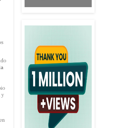
os
ido
la
bio
 y
 en