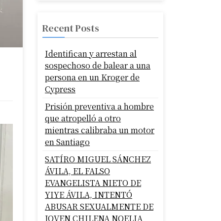
Recent Posts
Identifican y arrestan al
sospechoso de balear a una
persona en un Kroger de
Cypress
Prisión preventiva a hombre
que atropelló a otro
mientras calibraba un motor
en Santiago
SATÍRO MIGUEL SÁNCHEZ
ÁVILA, EL FALSO
EVANGELISTA NIETO DE
YIYE ÁVILA, INTENTÓ
ABUSAR SEXUALMENTE DE
JOVEN CHILENA NOELIA