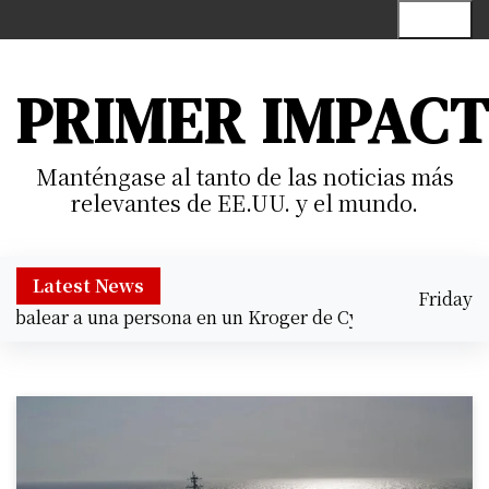
S
Menu
k
i
p
PRIMER IMPAC
t
o
c
Manténgase al tanto de las noticias más
o
relevantes de EE.UU. y el mundo.
n
t
e
Latest News
Friday
n
alear a una persona en un Kroger de Cypress |
Prisión pre
August 7,
t
5:47 pm
2026