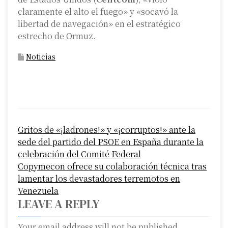
claramente el alto el fuego» y «socavó la
libertad de navegación» en el estratégico
estrecho de Ormuz.
Noticias
P
Gritos de «¡ladrones!» y «¡corruptos!» ante la
o
sede del partido del PSOE en España durante la
s
celebración del Comité Federal
Copymecon ofrece su colaboración técnica tras
t
lamentar los devastadores terremotos en
n
Venezuela
LEAVE A REPLY
a
Your email address will not be published.