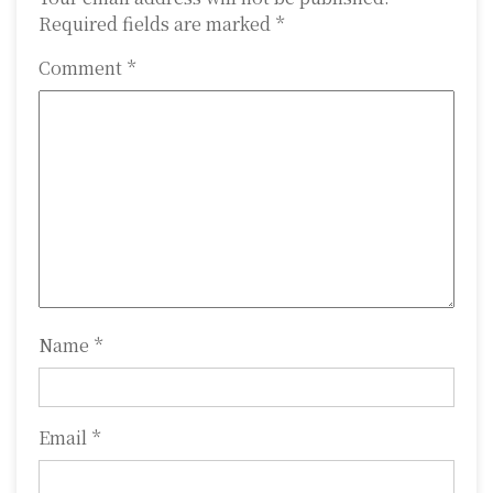
v
Required fields are marked
*
i
Comment
*
g
a
t
i
o
n
Name
*
Email
*