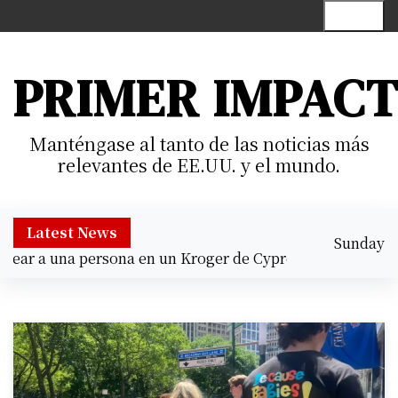
S
Menu
k
i
p
PRIMER IMPAC
t
o
c
Manténgase al tanto de las noticias más
o
relevantes de EE.UU. y el mundo.
n
t
e
Latest News
Sunday
n
 a una persona en un Kroger de Cypress |
Prisión preventi
August 9,
t
1:14 pm
2026