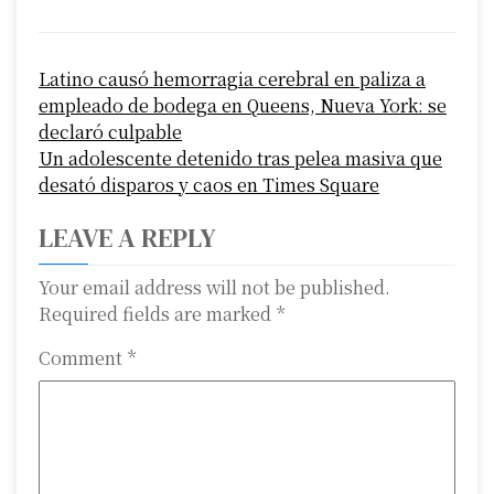
P
Latino causó hemorragia cerebral en paliza a
o
empleado de bodega en Queens, Nueva York: se
s
declaró culpable
Un adolescente detenido tras pelea masiva que
t
desató disparos y caos en Times Square
n
LEAVE A REPLY
a
Your email address will not be published.
v
Required fields are marked
*
i
Comment
*
g
a
t