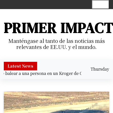
S
Menu
k
i
p
PRIMER IMPAC
t
o
c
Manténgase al tanto de las noticias más
o
relevantes de EE.UU. y el mundo.
n
t
e
Latest News
Thursday
n
balear a una persona en un Kroger de Cypress |
Prisión pr
August 6,
t
8:59 pm
2026