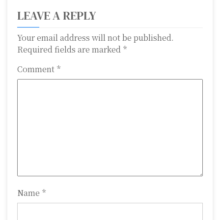
t
LEAVE A REPLY
n
a
Your email address will not be published.
Required fields are marked
*
v
Comment
*
i
g
a
t
i
o
n
Name
*