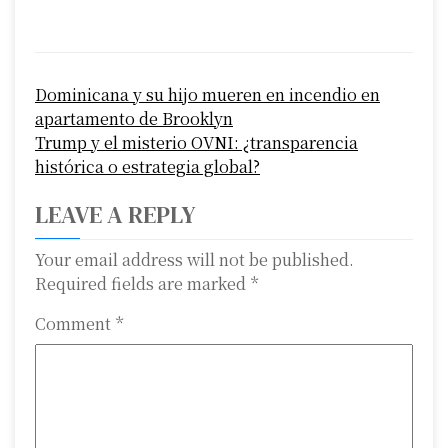
P
Dominicana y su hijo mueren en incendio en
o
apartamento de Brooklyn
s
Trump y el misterio OVNI: ¿transparencia
histórica o estrategia global?
t
LEAVE A REPLY
n
a
Your email address will not be published.
Required fields are marked
*
v
Comment
*
i
g
a