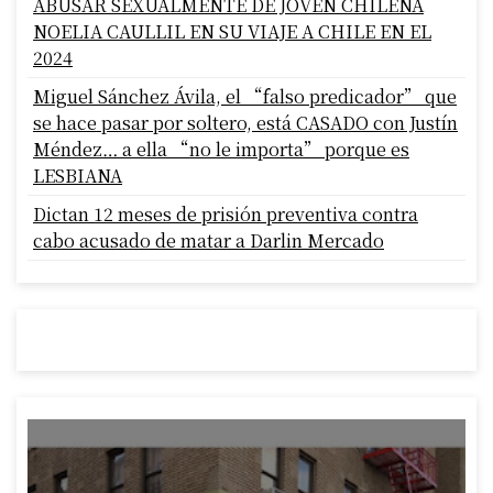
ABUSAR SEXUALMENTE DE JOVEN CHILENA
NOELIA CAULLIL EN SU VIAJE A CHILE EN EL
2024
Miguel Sánchez Ávila, el “falso predicador” que
se hace pasar por soltero, está CASADO con Justín
Méndez… a ella “no le importa” porque es
LESBIANA
Dictan 12 meses de prisión preventiva contra
cabo acusado de matar a Darlin Mercado