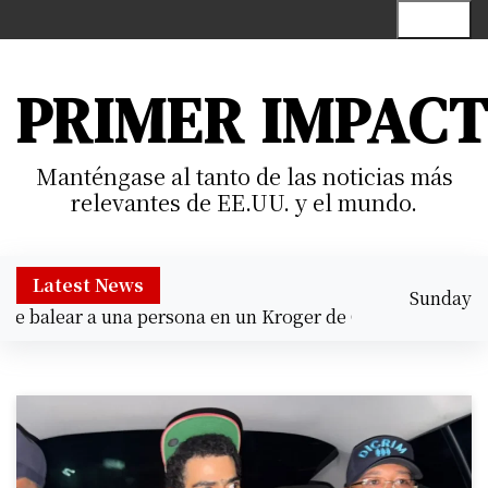
S
Menu
k
i
p
PRIMER IMPAC
t
o
c
Manténgase al tanto de las noticias más
o
relevantes de EE.UU. y el mundo.
n
t
e
Latest News
Sunday
n
 balear a una persona en un Kroger de Cypress |
Prisión p
August 9,
t
12:36 pm
2026