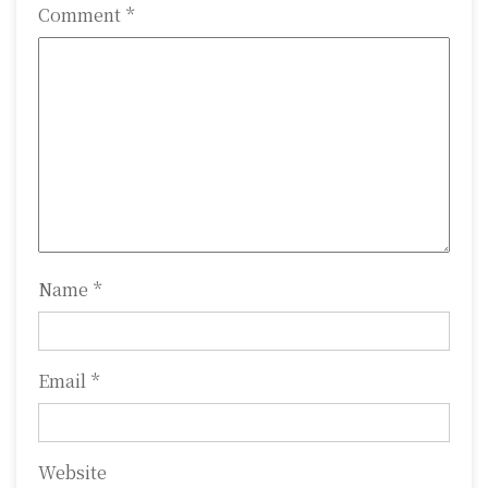
i
Comment
*
g
a
t
i
o
n
Name
*
Email
*
Website