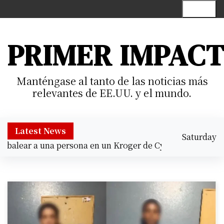
S
Menu
k
i
p
PRIMER IMPAC
t
o
c
Manténgase al tanto de las noticias más
o
relevantes de EE.UU. y el mundo.
n
t
e
Latest News
Saturday
n
alear a una persona en un Kroger de Cypress |
Prisión pre
August 8,
t
8:30 am
2026