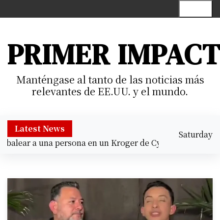
S
Menu
k
i
p
PRIMER IMPAC
t
o
c
Manténgase al tanto de las noticias más
o
relevantes de EE.UU. y el mundo.
n
t
e
Latest News
Saturday
n
alear a una persona en un Kroger de Cypress |
Prisión pre
August 8,
t
8:45 am
2026