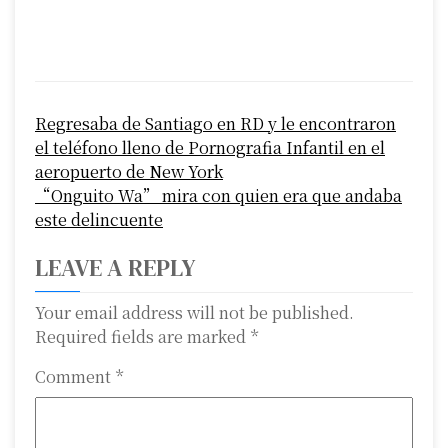
P
Regresaba de Santiago en RD y le encontraron
o
el teléfono lleno de Pornografia Infantil en el
s
aeropuerto de New York
“Onguito Wa” mira con quien era que andaba
t
este delincuente
n
LEAVE A REPLY
a
Your email address will not be published.
v
Required fields are marked
*
i
Comment
*
g
a