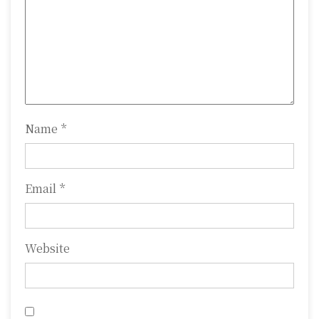
t
i
o
n
Name
*
Email
*
Website