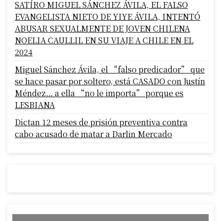
SATÍRO MIGUEL SÁNCHEZ ÁVILA, EL FALSO
EVANGELISTA NIETO DE YIYE ÁVILA, INTENTÓ
ABUSAR SEXUALMENTE DE JOVEN CHILENA
NOELIA CAULLIL EN SU VIAJE A CHILE EN EL
2024
Miguel Sánchez Ávila, el “falso predicador” que
se hace pasar por soltero, está CASADO con Justín
Méndez… a ella “no le importa” porque es
LESBIANA
Dictan 12 meses de prisión preventiva contra
cabo acusado de matar a Darlin Mercado