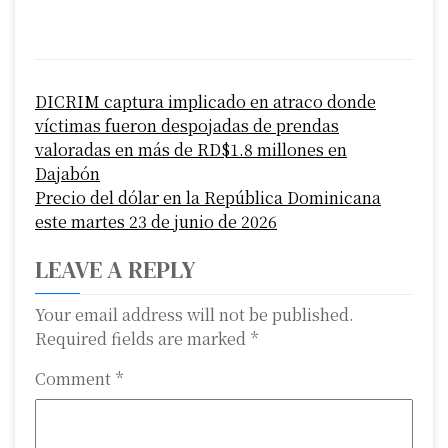
P
DICRIM captura implicado en atraco donde
o
víctimas fueron despojadas de prendas
s
valoradas en más de RD$1.8 millones en
Dajabón
t
Precio del dólar en la República Dominicana
n
este martes 23 de junio de 2026
a
LEAVE A REPLY
v
Your email address will not be published.
i
Required fields are marked
*
g
Comment
*
a