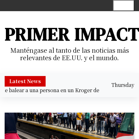
S
Menu
k
i
p
PRIMER IMPAC
t
o
c
Manténgase al tanto de las noticias más
o
relevantes de EE.UU. y el mundo.
n
t
e
Latest News
Thursday
n
 balear a una persona en un Kroger de Cypress |
Prisión p
August 6,
t
6:21 pm
2026