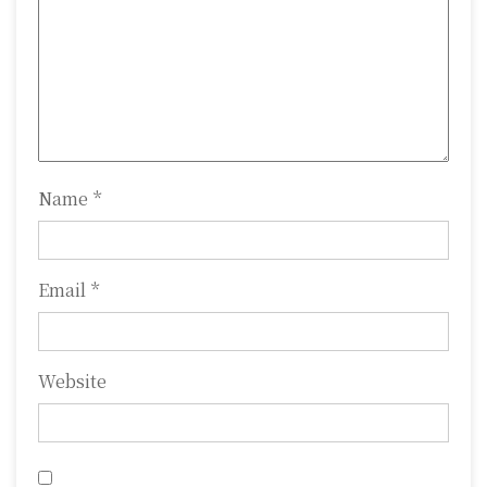
t
i
o
n
Name
*
Email
*
Website