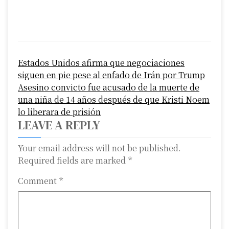
P
Estados Unidos afirma que negociaciones
o
siguen en pie pese al enfado de Irán por Trump
s
Asesino convicto fue acusado de la muerte de
una niña de 14 años después de que Kristi Noem
t
lo liberara de prisión
n
LEAVE A REPLY
a
Your email address will not be published.
Required fields are marked
*
v
i
Comment
*
g
a