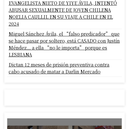
EVANGELISTA NIETO DE YIYE ÁVILA, INTENTÓ
ABUSAR SEXUALMENTE DE JOVEN CHILENA
NOELIA CAULLIL EN SU VIAJE A CHILE EN EL
2024
Miguel Sánchez Ávila, el “falso predicador” que
se hace pasar por soltero, está CASADO con Justín
Méndez… a ella “no le importa” porque es
LESBIANA
Dictan 12 meses de prisión preventiva contra
cabo acusado de matar a Darlin Mercado