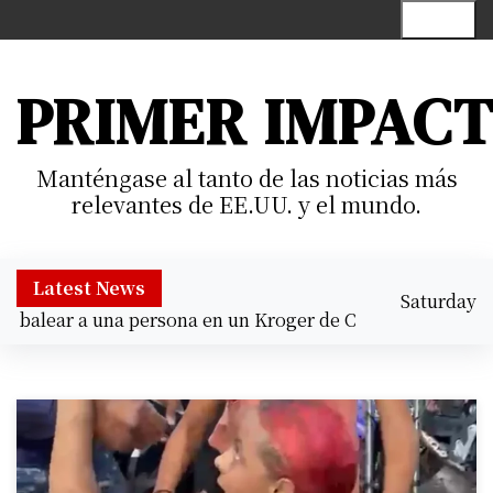
S
Menu
k
i
p
PRIMER IMPAC
t
o
c
Manténgase al tanto de las noticias más
o
relevantes de EE.UU. y el mundo.
n
t
e
Latest News
Saturday
n
alear a una persona en un Kroger de Cypress |
Prisión pre
August 8,
t
10:07 am
2026