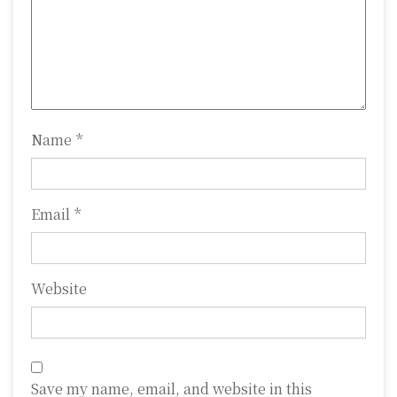
t
i
o
n
Name
*
Email
*
Website
Save my name, email, and website in this