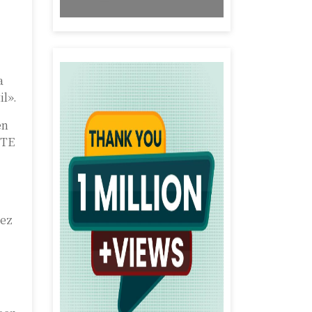
a
il».
en
UTE
mez