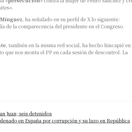
su «
persecución
» contra la mujer de Pedro Sánchez y cr
ites».
 Mínguez
, ha señalado en su perfil de X lo siguiente:
ía de la comparecencia del presidente en el Congreso.
nte
, también en la misma red social, ha hecho hincapié en
to que nos monta el PP en cada sesión de descontrol. La
an Juan; seis detenidos
enado en España por corrupción y su lazo en República