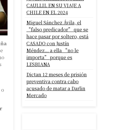
CAULLIL EN SU VIAJE A
CHILE EN EL 2024
Miguel Sánchez Ávila, el
“falso predicador” que se
hace pasar por soltero, está
oña
CASADO con Justín
de
Méndez… a ella “no le
mo
importa” porque es
s
LESBIANA
Dictan 12 meses de prisión
preventiva contra cabo
acusado de matar a Darlin
 o
Mercado
r