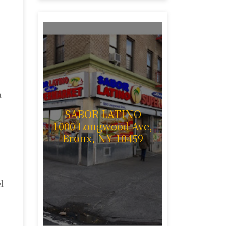
a
SABOR LATINO
1000 Longwood Ave,
Bronx, NY 10459
l