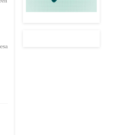
een
 esa