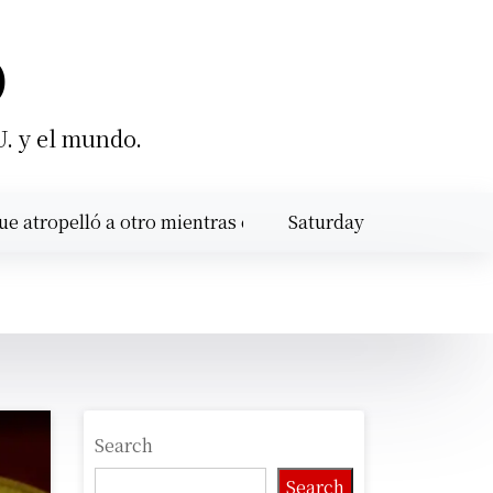
O
U. y el mundo.
elló a otro mientras calibraba un motor en Santiago |
Saturday
SAT
August 8,
8:25 am
2026
Search
Search