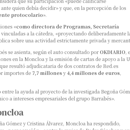
onsidera que su participación «puede calificarse
ante quien debía decidir» y que, en la percepción de los
ente protocolario
».
ciones «
como directora de Programas, Secretaría
s vinculadas a la cátedra, «proyectando deliberadamente l
blica sobre una actividad estrictamente privada y mercant
bés se asienta, según el auto consultado por
OKDIARIO
, 
iones en la Moncloa y la emisión de cartas de apoyo a la 
 que resultó adjudicataria de dos contratos de Red.es
or importes de
7,7 millones
y
4,4 millones de euros
,
o entre la ayuda al proyecto de la investigada Begoña Gó
ico a intereses empresariales del grupo Barrabés».
oncloa
goña Gómez y Cristina Álvarez, Moncloa ha respondido,