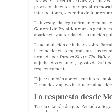
Respecto a
Cristina Álvarez
, el juez c
provisionalmente como
presión moral
interlocutores, «
excedía de lo meram
La investigada llegó a firmar comunica
General de Presidencia
» en gestione
apariencia y autoridad de su función pú
La acumulación de indicios sobre Barra
la coincidencia temporal entre sus reun
formada por
Innova Next
y
The Valley
,
adjudicados en julio y agosto de 2021 p
respectivamente.
El juez también aprecia «un intercambi
Fernández y apoyo institucional-académ
La respuesta desde M
Tras la citación del juez Peinado a Be