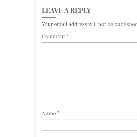
t
LEAVE A REPLY
n
Your email address will not be publishe
a
Comment
*
v
i
g
a
t
i
o
Name
*
n