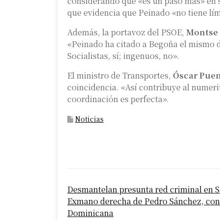
considerando que «es un paso más» en 
que evidencia que Peinado «no tiene lím
Además, la portavoz del PSOE,
Montse
«Peinado ha citado a Begoña el mismo d
Socialistas, sí; ingenuos, no».
El ministro de Transportes,
Óscar Pue
coincidencia. «Así contribuye al numeri
coordinación es perfecta».
Noticias
P
Desmantelan presunta red criminal en S
o
Exmano derecha de Pedro Sánchez, cond
s
Dominicana