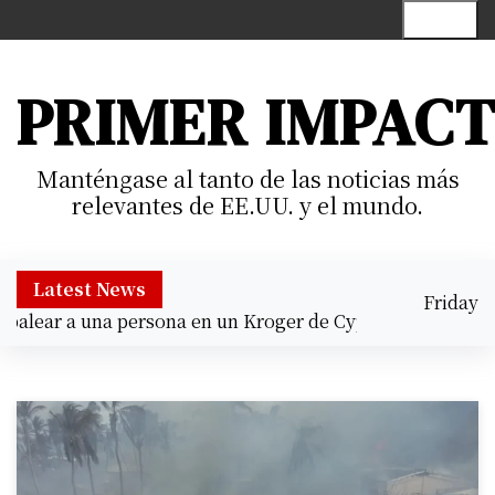
S
Menu
k
i
p
PRIMER IMPAC
t
o
c
Manténgase al tanto de las noticias más
o
relevantes de EE.UU. y el mundo.
n
t
e
Latest News
Friday
n
lear a una persona en un Kroger de Cypress |
Prisión prev
August 7,
t
6:15 pm
2026