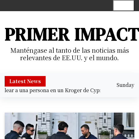
S
Menu
k
i
p
PRIMER IMPAC
t
o
c
Manténgase al tanto de las noticias más
o
relevantes de EE.UU. y el mundo.
n
t
e
Latest News
Sunday
n
r a una persona en un Kroger de Cypress |
Prisión prevent
August 9,
t
10:59 am
2026