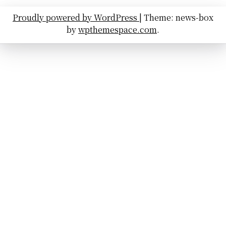
Proudly powered by WordPress
|
Theme: news-box
by
wpthemespace.com
.