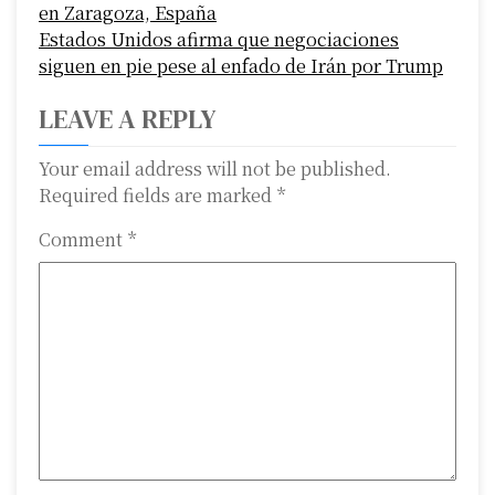
s
en Zaragoza, España
Estados Unidos afirma que negociaciones
t
siguen en pie pese al enfado de Irán por Trump
n
LEAVE A REPLY
a
Your email address will not be published.
v
Required fields are marked
*
i
Comment
*
g
a
t
i
o
n