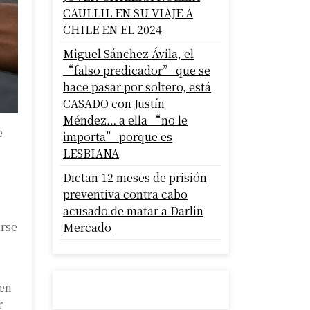
CAULLIL EN SU VIAJE A
CHILE EN EL 2024
Miguel Sánchez Ávila, el
“falso predicador” que se
hace pasar por soltero, está
CASADO con Justín
Méndez… a ella “no le
e
importa” porque es
LESBIANA
Dictan 12 meses de prisión
preventiva contra cabo
acusado de matar a Darlin
irse
Mercado
 en
r