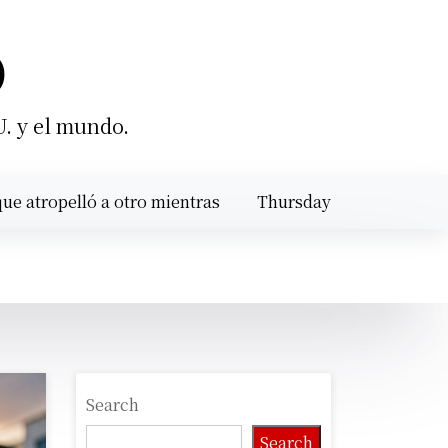
O
U. y el mundo.
lló a otro mientras calibraba un motor en Santiago |
Thursday
SAT
August 6,
10:10 pm
2026
Search
Search