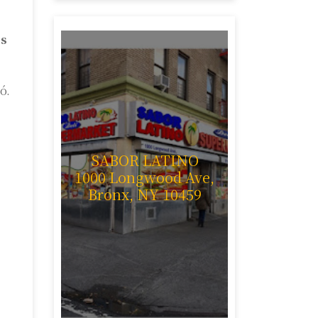
os
ó.
SABOR LATINO
1000 Longwood Ave,
Bronx, NY 10459