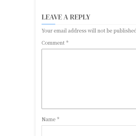
s
t
LEAVE A REPLY
n
Your email address will not be publishe
a
Comment
*
v
i
g
a
t
i
o
Name
*
n