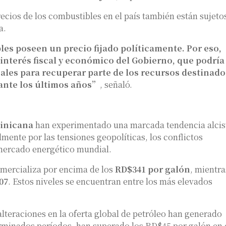
ecios de los combustibles en el país también están sujeto
a.
s poseen un precio fijado políticamente. Por eso,
interés fiscal y económico del Gobierno, que podría
ales para recuperar parte de los recursos destinado
rante los últimos años”
, señaló.
inicana
han experimentado una marcada tendencia alcis
mente por las tensiones geopolíticas, los conflictos
 mercado energético mundial.
mercializa por encima de los
RD$341 por galón
, mientra
07
. Estos niveles se encuentran entre los más elevados
alteraciones en la oferta global de petróleo han generado
erminados períodos, han superado los RD$45 por galón en 