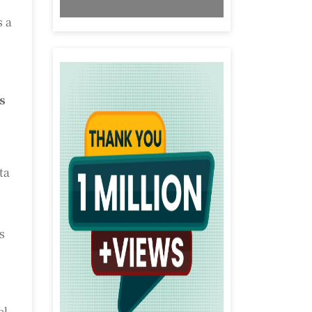
s a
s
ta
s
el