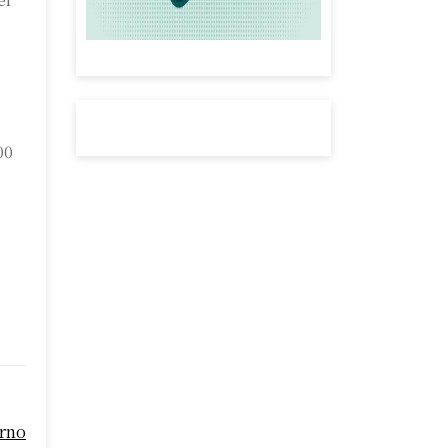
00
erno