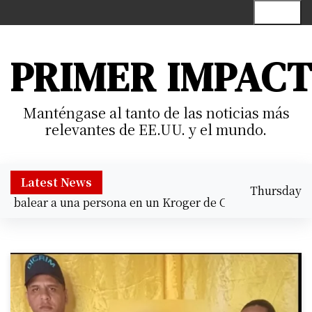
S
Menu
k
i
p
PRIMER IMPAC
t
o
c
Manténgase al tanto de las noticias más
o
relevantes de EE.UU. y el mundo.
n
t
e
Latest News
Thursday
n
balear a una persona en un Kroger de Cypress |
Prisión pr
August 6,
t
4:45 am
2026