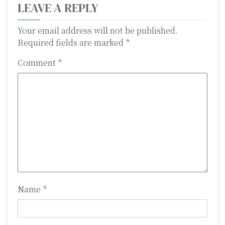
LEAVE A REPLY
n
a
Your email address will not be published.
Required fields are marked
*
v
Comment
*
i
g
a
t
i
o
n
Name
*