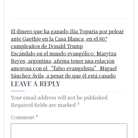
P
El dinero que ha ganado Ilia Topuria por pelear
o
ante Gaethje en la Casa Blanca, en el 80.º
s
cumpleaños de Donald Trump
Escándalo en el mundo evangélico: Marytza
t
Reyes, argentina, afirma tener una relación
n
amorosa con el “falso evangelista” Miguel
Sánchez Ávila, a pesar de que él está casado
a
LEAVE A REPLY
v
Your email address will not be published.
i
Required fields are marked
*
g
Comment
*
a