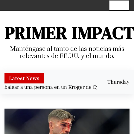
S
Menu
k
i
p
PRIMER IMPAC
t
o
c
Manténgase al tanto de las noticias más
o
relevantes de EE.UU. y el mundo.
n
t
e
Latest News
Thursday
n
alear a una persona en un Kroger de Cypress |
Prisión pre
August 6,
t
5:40 pm
2026