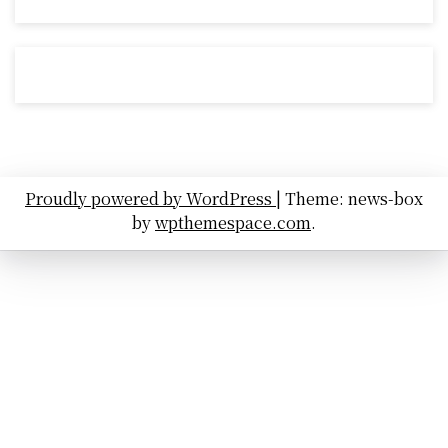
Proudly powered by WordPress
|
Theme: news-box
by
wpthemespace.com
.