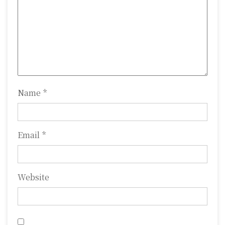
t
i
o
n
Name
*
Email
*
Website