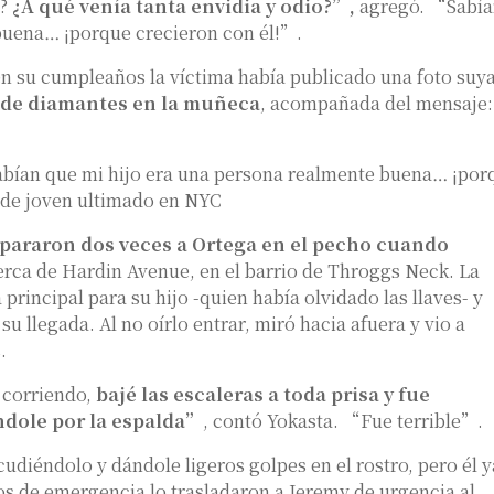
a?
¿A qué venía tanta envidia y odio?”,
agregó. “Sabía
buena… ¡porque crecieron con él!”.
en su cumpleaños la víctima había publicado una foto suy
j de diamantes en la muñeca
, acompañada del mensaje:
abían que mi hijo era una persona realmente buena… ¡por
 de joven ultimado en NYC
pararon dos veces a Ortega en el pecho cuando
rca de Hardin Avenue, en el barrio de Throggs Neck. La
principal para su hijo -quien había olvidado las llaves- y
su llegada. Al no oírlo entrar, miró hacia afuera y vio a
.
 corriendo,
bajé las escaleras a toda prisa y fue
ndole por la espalda”
, contó Yokasta. “Fue terrible”.
cudiéndolo y dándole ligeros golpes en el rostro, pero él y
os de emergencia lo trasladaron a Jeremy de urgencia al