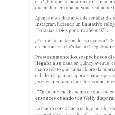
eso? ¿Por qué lo mataron de esa maner
que mi hijo era una persona realmente 
Apenas unos días antes de ser abatido, 
Instagram luciendo un
llamativo relo
“Gracias a Dios por otro año más”.
¿Por qué lo mataron de esa manera?… S
crecieron con él!»Yokasta OrtegaMadre
Presuntamente los sospechosos dis
llegaba a su casa
en Quincy Avenue, ce
madre relató que había abierto la puerta 
subido a la planta superior para esperar 
Jeremy intentando huir de sus atacantes
“En cuanto me di cuenta de que estaba
entonces cuando vi a Welfy dispará
La madre corrió hacia su hijo herido, sa
no mostraba signos de vida. Los servici