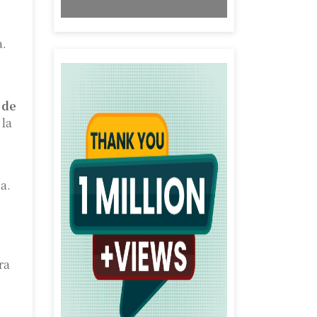
a.
 de
 la
a.
ra