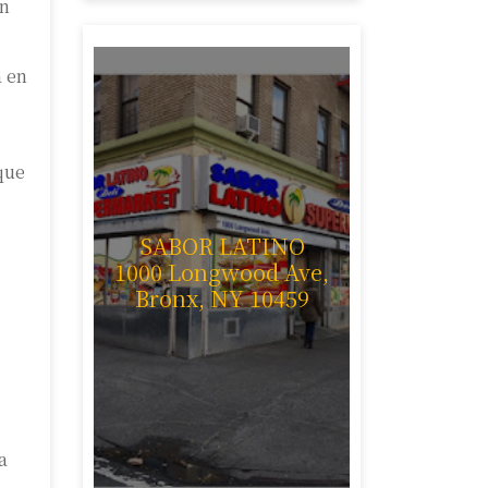
n
a en
que
SABOR LATINO
1000 Longwood Ave,
Bronx, NY 10459
a