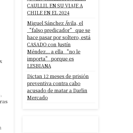
CAULLIL EN SU VIAJE A
CHILE EN EL 2024
Miguel Sánchez Ávila, el
“falso predicador” que se
hace pasar por soltero, está
CASADO con Justín
Méndez… a ella “no le
importa” porque es
x
LESBIANA
Dictan 12 meses de prisión
preventiva contra cabo
acusado de matar a Darlin
,
Mercado
ras
n