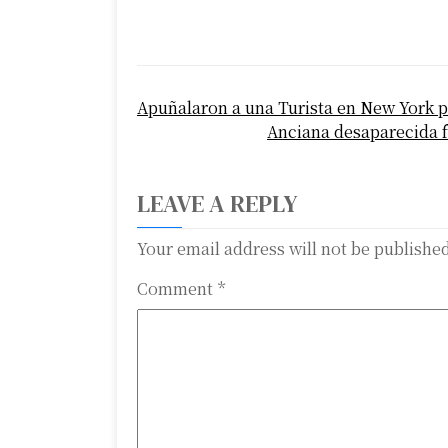
P
Apuñalaron a una Turista en New York p
o
Anciana desaparecida f
s
t
LEAVE A REPLY
n
Your email address will not be publishe
a
Comment
*
v
i
g
a