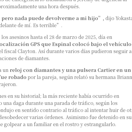
 aproximadamente una hora después.
 pero nada puede devolverme a mi hijo”,
dijo Yokast
elante de mí. Es terrible”.
 los asesinos hasta el 28 de marzo de 2025, día en
 localización GPS que Espinal colocó bajo el vehículo
l fiscal Clayton. Así durante varios días pudieron seguir a
taciones de diamantes.
a un
reloj con diamantes y una pulsera Cartier en un
 fue robado
por la pareja, según relató su hermana Briann
rajeron.
es en su historial; la más reciente había ocurrido en
o una daga durante una parada de tráfico, según los
ujo en sentido contrario al tráfico al intentar huir de ot
s desobedecer varias órdenes. Asimismo fue detenido en su
 golpear a un familiar en el rostro y estrangularlo.