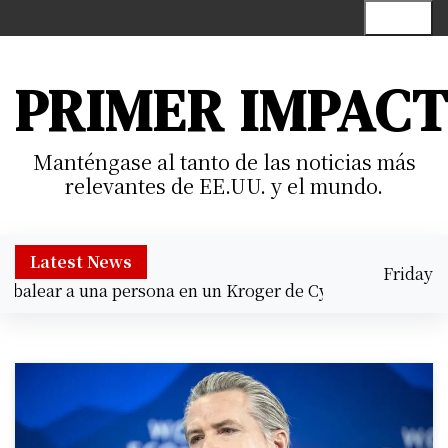
S
Menu
k
i
p
PRIMER IMPAC
t
o
c
Manténgase al tanto de las noticias más
o
relevantes de EE.UU. y el mundo.
n
t
e
Latest News
Friday
n
alear a una persona en un Kroger de Cypress |
Prisión prev
August 7,
t
3:23 am
2026