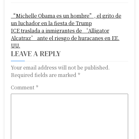
P
“Michelle Obama es un hombre”, el grito de
o
un luchador en la fiesta de Trump
s
ICE traslada a inmigrantes de ‘Alligator
Alcatraz’ ante el riesgo de huracanes en EE.
t
UU.
n
LEAVE A REPLY
a
Your email address will not be published.
Required fields are marked
*
v
i
Comment
*
g
a
t
i