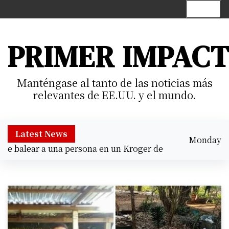
S
Menu
k
i
p
PRIMER IMPAC
t
o
c
Manténgase al tanto de las noticias más
o
relevantes de EE.UU. y el mundo.
n
t
e
Latest News
Monday
n
 balear a una persona en un Kroger de Cypress |
Prisión p
August 10,
t
2:23 am
2026