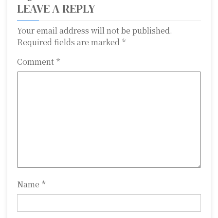
n
LEAVE A REPLY
a
Your email address will not be published.
Required fields are marked
*
v
i
Comment
*
g
a
t
i
o
n
Name
*