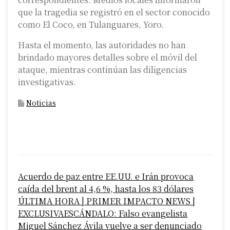
que la tragedia se registró en el sector conocido
como El Coco, en Tulanguares, Yoro.
Hasta el momento, las autoridades no han
brindado mayores detalles sobre el móvil del
ataque, mientras continúan las diligencias
investigativas.
Noticias
P
Acuerdo de paz entre EE.UU. e Irán provoca
o
caída del brent al 4,6 %, hasta los 83 dólares
s
ÚLTIMA HORA | PRIMER IMPACTO NEWS |
EXCLUSIVAESCÁNDALO: Falso evangelista
t
Miguel Sánchez Ávila vuelve a ser denunciado