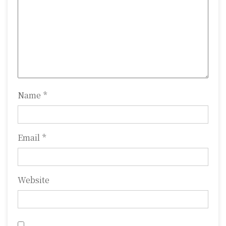
a
t
i
o
n
Name
*
Email
*
Website