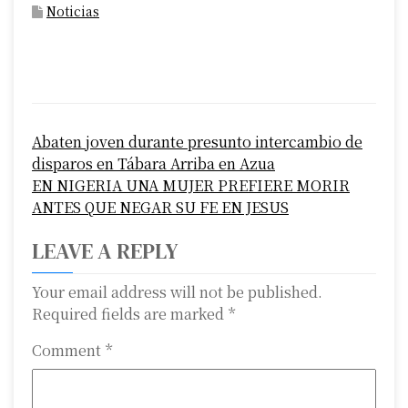
Noticias
P
Abaten joven durante presunto intercambio de
o
disparos en Tábara Arriba en Azua
s
EN NIGERIA UNA MUJER PREFIERE MORIR
ANTES QUE NEGAR SU FE EN JESUS
t
LEAVE A REPLY
n
a
Your email address will not be published.
Required fields are marked
*
v
Comment
*
i
g