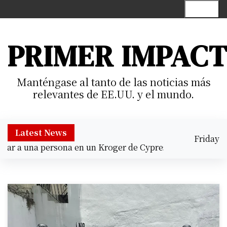
S
Menu
k
i
p
PRIMER IMPAC
t
o
c
Manténgase al tanto de las noticias más
o
relevantes de EE.UU. y el mundo.
n
t
e
Latest News
Friday
n
 a una persona en un Kroger de Cypress |
Prisión preventi
August 7,
t
9:37 am
2026