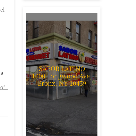
el
SABOR LATINO
os
1000 Longwood Ave,
Bronx, NY 10459
rno”