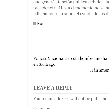
que generó atención pública debido a la
presidencial. Hasta el momento no se ha
fallecimiento ni sobre el estado de los 
Noticias
P
Policia Nacional arresta hombre mediant
o
en Santiago
s
Irán amen
t
LEAVE A REPLY
n
a
Your email address will not be publishe
v
Comment
*