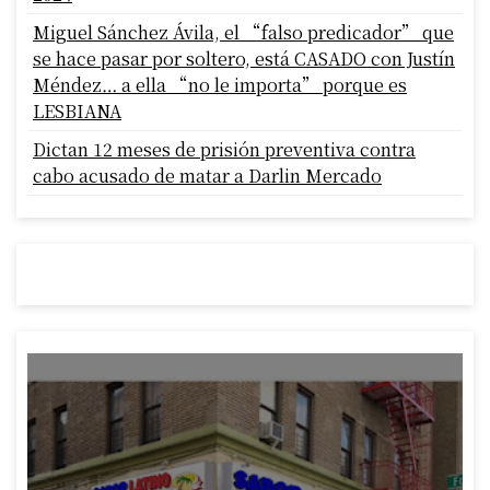
Miguel Sánchez Ávila, el “falso predicador” que
se hace pasar por soltero, está CASADO con Justín
Méndez… a ella “no le importa” porque es
LESBIANA
Dictan 12 meses de prisión preventiva contra
cabo acusado de matar a Darlin Mercado