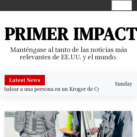
S
Menu
k
i
p
PRIMER IMPAC
t
o
c
Manténgase al tanto de las noticias más
o
relevantes de EE.UU. y el mundo.
n
t
e
Latest News
Sunday
n
alear a una persona en un Kroger de Cypress |
Prisión pre
August 9,
t
12:27 pm
2026