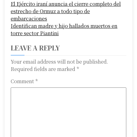
El Ejército iraní anuncia el cierre completo del
o
estrecho de Ormuz a todo tipo de
s
embarcaciones
Identifican madre y hijo hallados muertos en
t
torre sector Piantini
n
LEAVE A REPLY
a
Your email address will not be published.
v
Required fields are marked
*
i
Comment
*
g
a
t
i
o