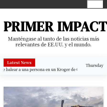
S
Menu
k
i
p
PRIMER IMPAC
t
o
c
Manténgase al tanto de las noticias más
o
relevantes de EE.UU. y el mundo.
n
t
e
Latest News
Thursday
n
balear a una persona en un Kroger de Cypress |
Prisión pr
August 6,
t
5:03 pm
2026