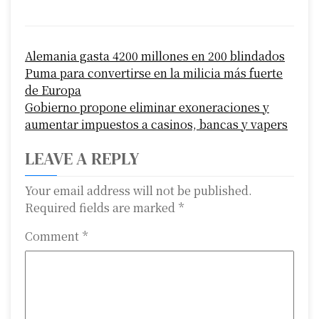
P
Alemania gasta 4200 millones en 200 blindados
o
Puma para convertirse en la milicia más fuerte
s
de Europa
Gobierno propone eliminar exoneraciones y
t
aumentar impuestos a casinos, bancas y vapers
n
LEAVE A REPLY
a
Your email address will not be published.
v
Required fields are marked
*
i
Comment
*
g
a
t