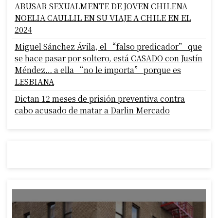
ABUSAR SEXUALMENTE DE JOVEN CHILENA
NOELIA CAULLIL EN SU VIAJE A CHILE EN EL
2024
Miguel Sánchez Ávila, el “falso predicador” que
se hace pasar por soltero, está CASADO con Justín
Méndez… a ella “no le importa” porque es
LESBIANA
Dictan 12 meses de prisión preventiva contra
cabo acusado de matar a Darlin Mercado