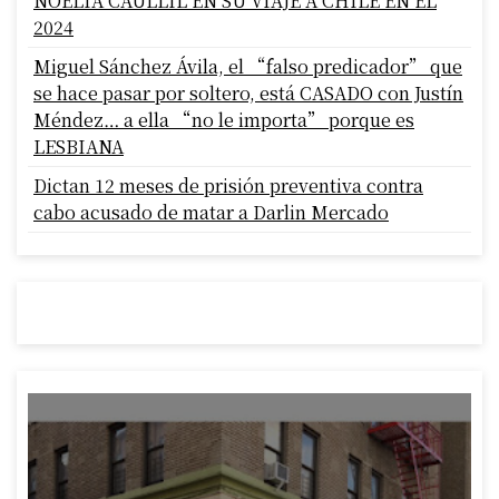
NOELIA CAULLIL EN SU VIAJE A CHILE EN EL
2024
Miguel Sánchez Ávila, el “falso predicador” que
se hace pasar por soltero, está CASADO con Justín
Méndez… a ella “no le importa” porque es
LESBIANA
Dictan 12 meses de prisión preventiva contra
cabo acusado de matar a Darlin Mercado