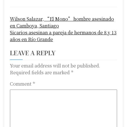
P
Wilson Salazar, “El Mono” hombre asesinado
o
en Camboya, Santiago
s
Sicarios asesinan a pareja de hermanos de 8 y 13
años en Río Grande
t
LEAVE A REPLY
n
a
Your email address will not be published.
Required fields are marked
*
v
Comment
*
i
g
a
t