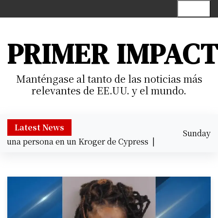
S
Menu
k
i
p
PRIMER IMPAC
t
o
c
Manténgase al tanto de las noticias más
o
relevantes de EE.UU. y el mundo.
n
t
e
Latest News
Sunday
n
una persona en un Kroger de Cypress |
Prisión preventiva 
August 9,
t
4:13 am
2026