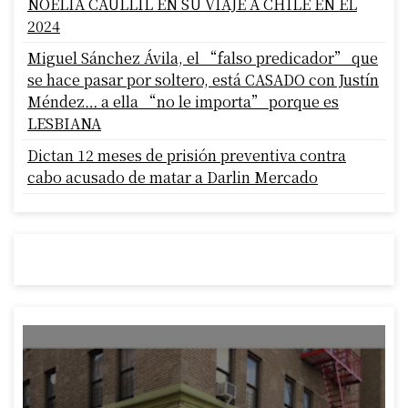
NOELIA CAULLIL EN SU VIAJE A CHILE EN EL
2024
Miguel Sánchez Ávila, el “falso predicador” que
se hace pasar por soltero, está CASADO con Justín
Méndez… a ella “no le importa” porque es
LESBIANA
Dictan 12 meses de prisión preventiva contra
cabo acusado de matar a Darlin Mercado