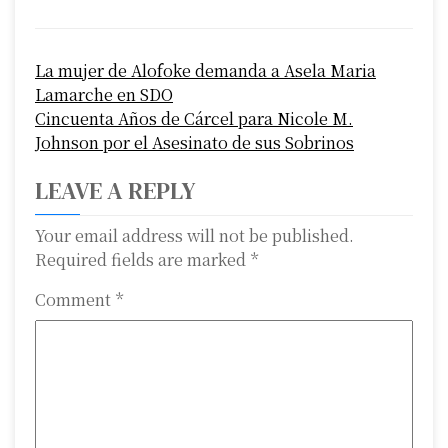
P
La mujer de Alofoke demanda a Asela Maria
o
Lamarche en SDO
s
Cincuenta Años de Cárcel para Nicole M.
Johnson por el Asesinato de sus Sobrinos
t
LEAVE A REPLY
n
a
Your email address will not be published.
Required fields are marked
*
v
Comment
*
i
g
a
t