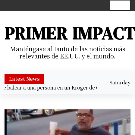
S
Menu
k
i
p
PRIMER IMPAC
t
o
c
Manténgase al tanto de las noticias más
o
relevantes de EE.UU. y el mundo.
n
t
e
Latest News
Saturday
n
balear a una persona en un Kroger de Cypress |
Prisión pr
August 8,
t
6:01 pm
2026