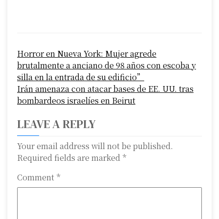
P
Horror en Nueva York: Mujer agrede
o
brutalmente a anciano de 98 años con escoba y
s
silla en la entrada de su edificio”
Irán amenaza con atacar bases de EE. UU. tras
t
bombardeos israelíes en Beirut
n
LEAVE A REPLY
a
Your email address will not be published.
v
Required fields are marked
*
i
Comment
*
g
a