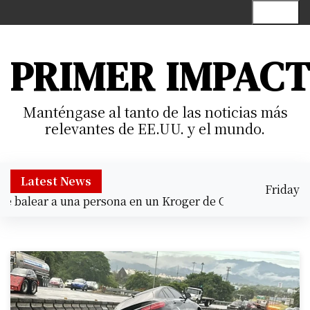
S
Menu
k
i
p
PRIMER IMPAC
t
o
c
Manténgase al tanto de las noticias más
o
relevantes de EE.UU. y el mundo.
n
t
e
Latest News
Friday
n
balear a una persona en un Kroger de Cypress |
Prisión pr
August 7,
t
7:47 pm
2026