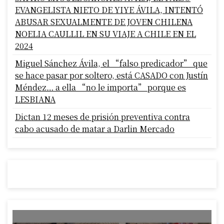
EVANGELISTA NIETO DE YIYE ÁVILA, INTENTÓ
ABUSAR SEXUALMENTE DE JOVEN CHILENA
NOELIA CAULLIL EN SU VIAJE A CHILE EN EL
2024
Miguel Sánchez Ávila, el “falso predicador” que
se hace pasar por soltero, está CASADO con Justín
Méndez… a ella “no le importa” porque es
LESBIANA
Dictan 12 meses de prisión preventiva contra
cabo acusado de matar a Darlin Mercado