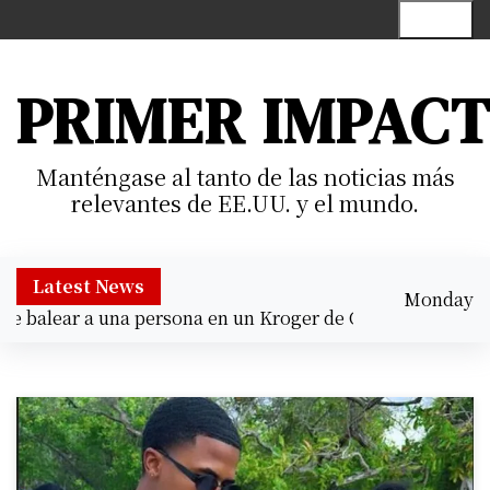
S
Menu
k
i
p
PRIMER IMPAC
t
o
c
Manténgase al tanto de las noticias más
o
relevantes de EE.UU. y el mundo.
n
t
e
Latest News
Monday
n
balear a una persona en un Kroger de Cypress |
Prisión pr
August 10,
t
5:11 am
2026