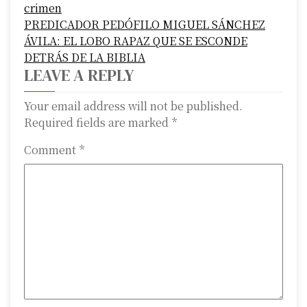
s
crimen
PREDICADOR PEDÓFILO MIGUEL SÁNCHEZ
t
ÁVILA: EL LOBO RAPAZ QUE SE ESCONDE
n
DETRÁS DE LA BIBLIA
LEAVE A REPLY
a
Your email address will not be published.
v
Required fields are marked
*
i
Comment
*
g
a
t
i
o
n