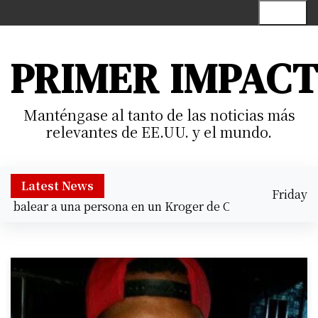
S
Menu
k
i
p
PRIMER IMPAC
t
o
c
Manténgase al tanto de las noticias más
o
relevantes de EE.UU. y el mundo.
n
t
e
Latest News
Friday
n
alear a una persona en un Kroger de Cypress |
Prisión pre
August 7,
t
12:56 pm
2026