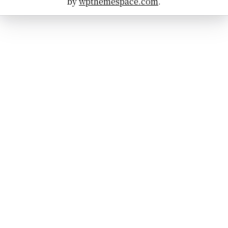
by
wpthemespace.com
.