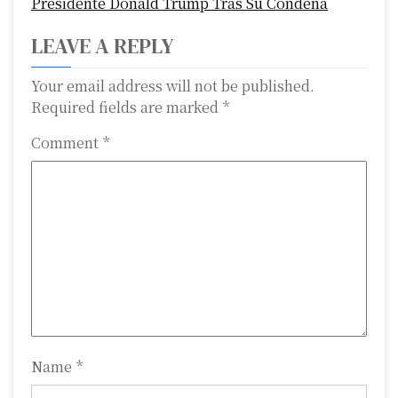
Presidente Donald Trump Tras Su Condena
n
LEAVE A REPLY
a
Your email address will not be published.
v
Required fields are marked
*
i
Comment
*
g
a
t
i
o
n
Name
*