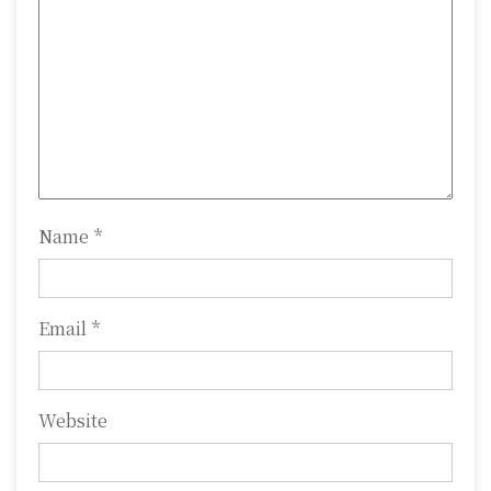
g
a
t
i
o
n
Name
*
Email
*
Website