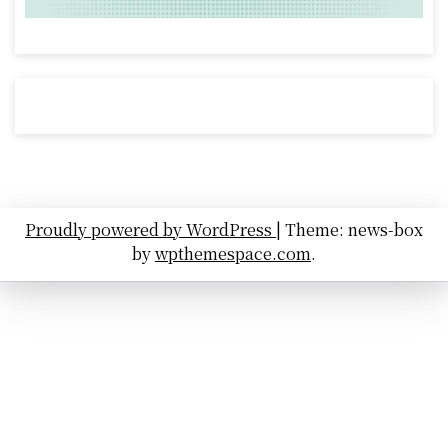
Proudly powered by WordPress
|
Theme: news-box
by
wpthemespace.com
.