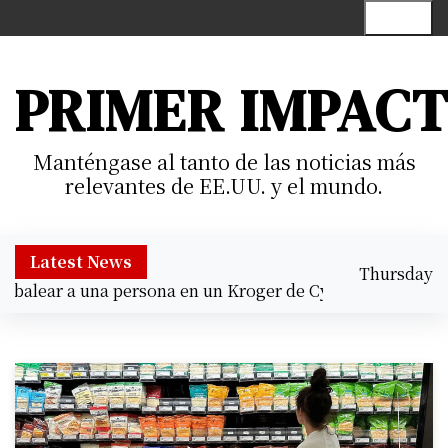
S
Menu
k
i
p
PRIMER IMPAC
t
o
c
Manténgase al tanto de las noticias más
o
relevantes de EE.UU. y el mundo.
n
t
e
Latest News
Thursday
n
lear a una persona en un Kroger de Cypress |
Prisión prev
August 6,
t
3:27 pm
2026