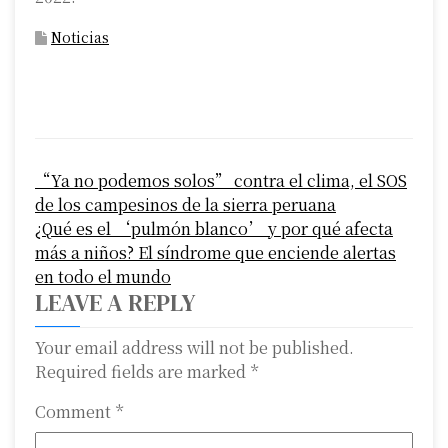
Noticias
P
“Ya no podemos solos” contra el clima, el SOS
o
de los campesinos de la sierra peruana
s
¿Qué es el ‘pulmón blanco’ y por qué afecta
más a niños? El síndrome que enciende alertas
t
en todo el mundo
n
LEAVE A REPLY
a
Your email address will not be published.
Required fields are marked
*
v
i
Comment
*