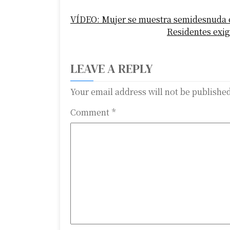
P
VÍDEO: Mujer se muestra semidesnuda e
o
Residentes exig
s
t
LEAVE A REPLY
n
Your email address will not be publishe
a
Comment
*
v
i
g
a
t
i