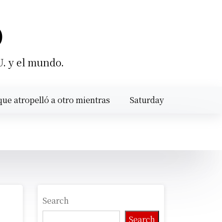
O
U. y el mundo.
opelló a otro mientras calibraba un motor en Santiago |
Saturday
S
August 8,
1:09 pm
2026
Search
Search