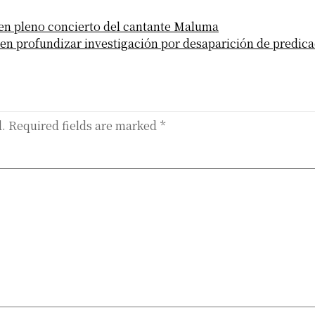
n pleno concierto del cantante Maluma
en profundizar investigación por desaparición de predic
d.
Required fields are marked
*