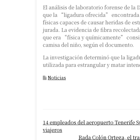
El análisis de laboratorio forense de la
que la “ligadura ofrecida” encontrada d
físicas capaces de causar heridas de est
jurada. La evidencia de fibra recolectad
que era “física y químicamente” consist
camisa del niño, según el documento.
La investigación determinó que la liga
utilizada para estrangular y matar inte
Noticias
P
14 empleados del aeropuerto Tenerife S
o
viajeros
s
Rada Colón Ortega, el tr