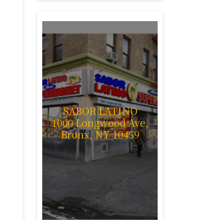
SABOR LATINO
1000 Longwood Ave,
e
Bronx, NY 10459