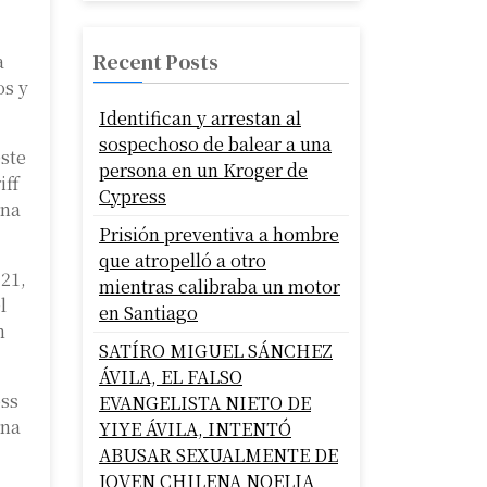
Recent Posts
a
os y
Identifican y arrestan al
sospechoso de balear a una
ste
persona en un Kroger de
iff
Cypress
ina
Prisión preventiva a hombre
que atropelló a otro
021,
mientras calibraba un motor
l
en Santiago
n
SATÍRO MIGUEL SÁNCHEZ
ÁVILA, EL FALSO
oss
EVANGELISTA NIETO DE
ina
YIYE ÁVILA, INTENTÓ
ABUSAR SEXUALMENTE DE
JOVEN CHILENA NOELIA