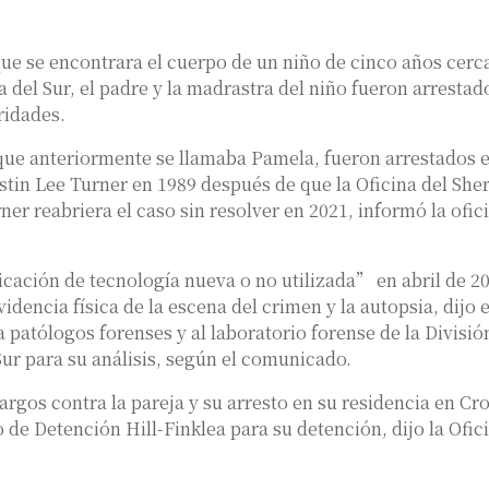
e se encontrara el cuerpo de un niño de cinco años cerc
a del Sur, el padre y la madrastra del niño fueron arrestad
oridades.
que anteriormente se llamaba Pamela, fueron arrestados e
ustin Lee Turner en 1989 después de que la Oficina del Sher
r reabriera el caso sin resolver en 2021, informó la ofic
icación de tecnología nueva o no utilizada” en abril de 2
videncia física de la escena del crimen y la autopsia, dijo e
a patólogos forenses y al laboratorio forense de la Divisió
Sur para su análisis, según el comunicado.
rgos contra la pareja y su arresto en su residencia en Cr
o de Detención Hill-Finklea para su detención, dijo la Ofic