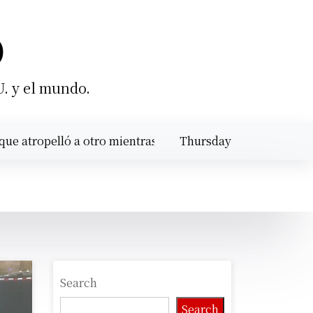
O
U. y el mundo.
ropelló a otro mientras calibraba un motor en Santiago |
Thursday
August 6,
11:12 am
2026
Search
Search