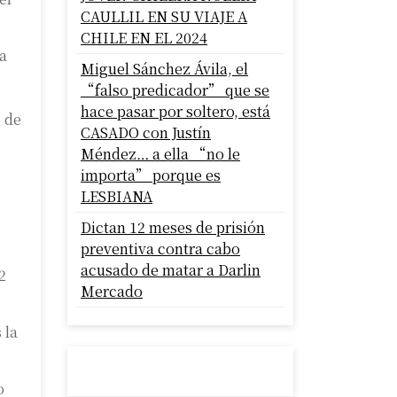
CAULLIL EN SU VIAJE A
CHILE EN EL 2024
ia
Miguel Sánchez Ávila, el
“falso predicador” que se
hace pasar por soltero, está
o de
CASADO con Justín
Méndez… a ella “no le
importa” porque es
LESBIANA
Dictan 12 meses de prisión
preventiva contra cabo
acusado de matar a Darlin
2
Mercado
 la
o