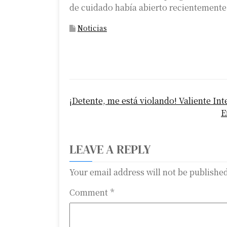
de cuidado había abierto recientemente
Noticias
P
¡Detente, me está violando! Valiente In
o
E
s
t
LEAVE A REPLY
n
Your email address will not be publishe
a
Comment
*
v
i