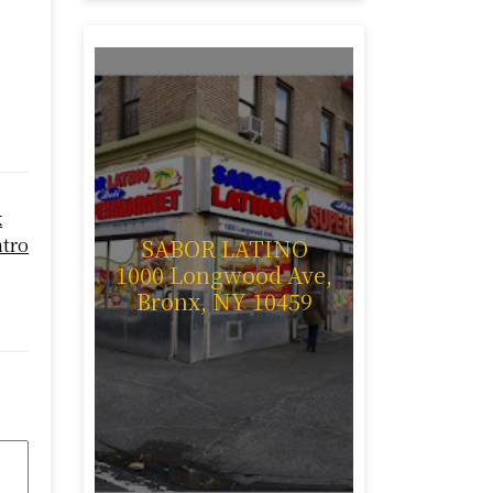
k
SABOR LATINO
ntro
1000 Longwood Ave,
Bronx, NY 10459