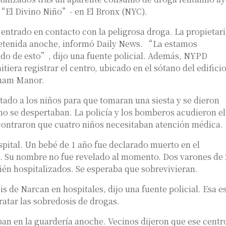
“El Divino Niño”- en El Bronx (NYC).
 entrado en contacto con la peligrosa droga. La propietar
 detenida anoche, informó Daily News. “La estamos
ndo de esto”, dijo una fuente policial. Además, NYPD
tiera registrar el centro, ubicado en el sótano del edifici
dham Manor.
tado a los niños para que tomaran una siesta y se dieron
o se despertaban. La policía y los bomberos acudieron el
ncontraron que cuatro niños necesitaban atención médica.
pital. Un bebé de 1 año fue declarado muerto en el
 Su nombre no fue revelado al momento. Dos varones de 
ién hospitalizados. Se esperaba que sobrevivieran.
s de Narcan en hospitales, dijo una fuente policial. Esa es
ratar las sobredosis de drogas.
an en la guardería anoche. Vecinos dijeron que ese centr