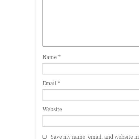
g
a
t
i
o
Name
*
n
Email
*
Website
Save my name, email, and website in