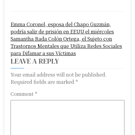
P
Emma Coronel, esposa del Chapo Guzmán,
o
podría salir de prisión en EEUU el miércoles
s
Samantha Rada Colón Ortega, el Sujeto con
Trastornos Mentales que Utiliza Redes Sociales
t
para Difamar a sus Víctimas
n
LEAVE A REPLY
a
Your email address will not be published.
Required fields are marked
*
v
i
Comment
*
g
a
t