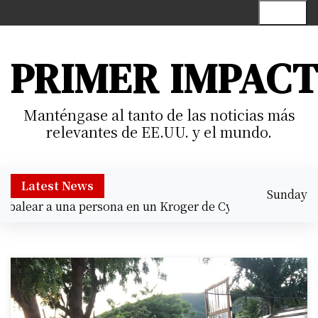
S
Menu
k
i
p
PRIMER IMPAC
t
o
c
Manténgase al tanto de las noticias más
o
relevantes de EE.UU. y el mundo.
n
t
e
Latest News
Sunday
n
lear a una persona en un Kroger de Cypress |
Prisión prev
August 9,
t
10:46 am
2026